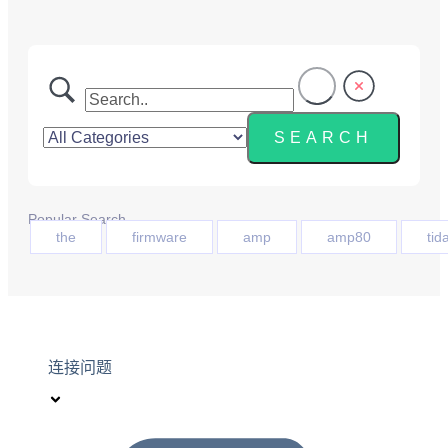
Popular Search
the
firmware
amp
amp80
tida
连接问题