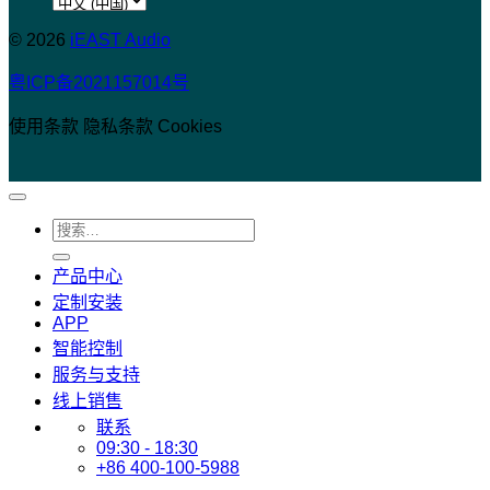
选
择
© 2026
iEAST Audio
语
粤ICP备2021157014号
言
使用条款
隐私条款
Cookies
搜
索：
产品中心
定制安装
APP
智能控制
服务与支持
线上销售
联系
09:30 - 18:30
+86 400-100-5988